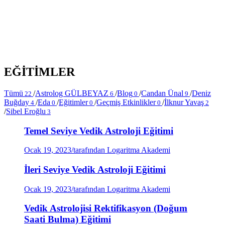
EĞİTİMLER
Tümü
/
Astrolog GÜLBEYAZ
/
Blog
/
Candan Ünal
/
Deniz
22
6
0
9
Buğday
/
Eda
/
Eğitimler
/
Geçmiş Etkinlikler
/
İlknur Yavaş
4
0
0
0
2
/
Sibel Eroğlu
3
Temel Seviye Vedik Astroloji Eğitimi
Ocak 19, 2023
/
tarafından Logaritma Akademi
İleri Seviye Vedik Astroloji Eğitimi
Ocak 19, 2023
/
tarafından Logaritma Akademi
Vedik Astrolojisi Rektifikasyon (Doğum
Saati Bulma) Eğitimi