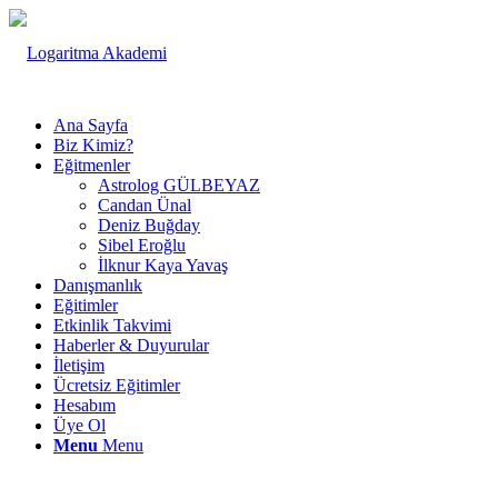
Ana Sayfa
Biz Kimiz?
Eğitmenler
Astrolog GÜLBEYAZ
Candan Ünal
Deniz Buğday
Sibel Eroğlu
İlknur Kaya Yavaş
Danışmanlık
Eğitimler
Etkinlik Takvimi
Haberler & Duyurular
İletişim
Ücretsiz Eğitimler
Hesabım
Üye Ol
Menu
Menu