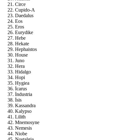
Circe
Cupido-A
Daedalus
Eos
Eros
Eurydike
Hebe
Hekate
Hephaistos
House
Juno
Hera
Hidalgo
Hopi
Hygiea
İcarus
İndustria
İsis
Kassandra
Kalypso
Lilith
Mnemosyne
Nemesis
Niobe
Nostalgia