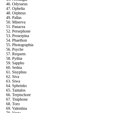
Odysseus
Ophelia
Orpheus
Pallas
Minerva
Panacea
Persephone
Proserpina
Phaethon
Photographia
Psyche
Requem
Pythia
Sappho
Sedna
Sisyphus
Siva
Siwa
Spheinks
Tantalos
Terpischore
Tisiphone
Toro
Valentina
Vesta