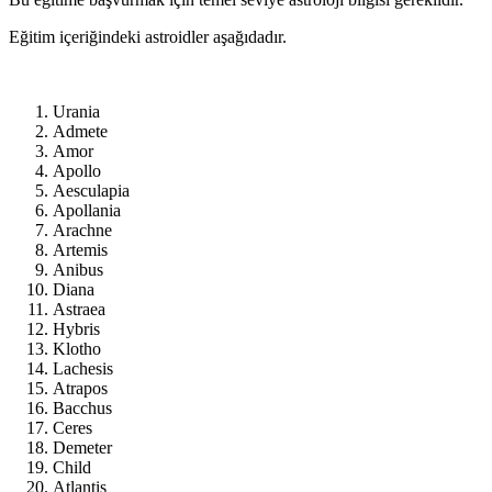
Eğitim içeriğindeki astroidler aşağıdadır.
Urania
Admete
Amor
Apollo
Aesculapia
Apollania
Arachne
Artemis
Anibus
Diana
Astraea
Hybris
Klotho
Lachesis
Atrapos
Bacchus
Ceres
Demeter
Child
Atlantis