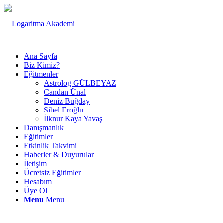
Ana Sayfa
Biz Kimiz?
Eğitmenler
Astrolog GÜLBEYAZ
Candan Ünal
Deniz Buğday
Sibel Eroğlu
İlknur Kaya Yavaş
Danışmanlık
Eğitimler
Etkinlik Takvimi
Haberler & Duyurular
İletişim
Ücretsiz Eğitimler
Hesabım
Üye Ol
Menu
Menu