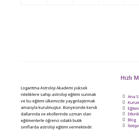
Hızlı 
Logaritma Astroloji Akademi yüksek
niteliklere sahip astroloji eğitimi sunmak
Ana S
ve bu eğitimi ülkemizde yaygınlaştırmak
Kurum
amacıyla kurulmuştur. Bünyesinde kendi
Eğitim
dallarında ve ekollerinde uzman olan
Etkinl
Blog
eğitmenlerle öğrenci odaklı butik
İletiş
sınıflarda astroloji eğitimi vermektedir.