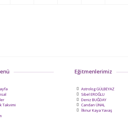
Menü
Eğitmenlerimiz
ayfa
Astrolog GÜLBEYAZ
sal
Sibel EROĞLU
ler
Deniz BUĞDAY
ik Takvimi
Candan ÜNAL
İlknur Kaya Yavaş
im