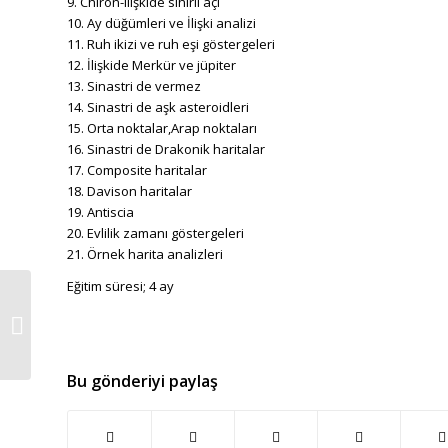
9. Chiron-ilişkide sihirli açı
10. Ay düğümleri ve İlişki analizi
11. Ruh ikizi ve ruh eşi göstergeleri
12. İlişkide Merkür ve jüpiter
13. Sinastri de vermez
14. Sinastri de aşk asteroidleri
15. Orta noktalar,Arap noktaları
16. Sinastri de Drakonik haritalar
17. Composite haritalar
18. Davison haritalar
19. Antiscia
20. Evlilik zamanı göstergeleri
21. Örnek harita analizleri
Eğitim süresi; 4 ay
Okült Şifa ve Esma
Eğitimi
Bu gönderiyi paylaş