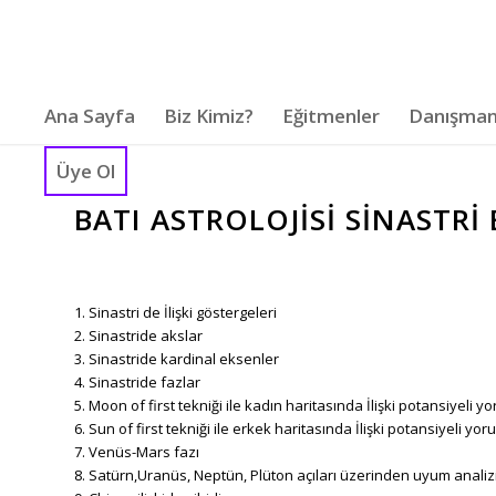
Ana Sayfa
Biz Kimiz?
Eğitmenler
Danışman
Üye Ol
BATI ASTROLOJISI SINASTRI 
1. Sinastri de İlişki göstergeleri
2. Sinastride akslar
3. Sinastride kardinal eksenler
4. Sinastride fazlar
5. Moon of first tekniği ile kadın haritasında İlişki potansiyeli 
6. Sun of first tekniği ile erkek haritasında İlişki potansiyeli y
7. Venüs-Mars fazı
8. Satürn,Uranüs, Neptün, Plüton açıları üzerinden uyum analiz