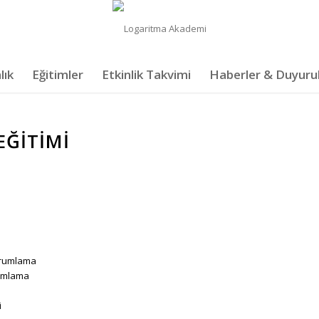
lık
Eğitimler
Etkinlik Takvimi
Haberler & Duyuru
EĞITIMI
yorumlama
orumlama
i