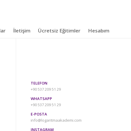
lar
İletişim
Ücretsiz Eğitimler
Hesabım
TELEFON
+90 537 209 51 29
WHATSAPP
+90 537 209 51 29
E-POSTA
info@logaritmaakademi.com
INSTAGRAM