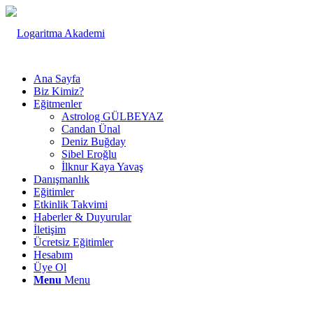
Ana Sayfa
Biz Kimiz?
Eğitmenler
Astrolog GÜLBEYAZ
Candan Ünal
Deniz Buğday
Sibel Eroğlu
İlknur Kaya Yavaş
Danışmanlık
Eğitimler
Etkinlik Takvimi
Haberler & Duyurular
İletişim
Ücretsiz Eğitimler
Hesabım
Üye Ol
Menu
Menu